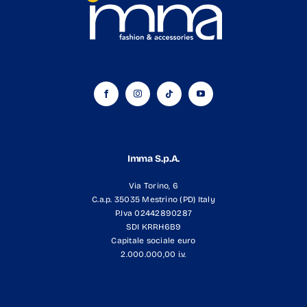
Imma S.p.A.
Via Torino, 6
C.a.p. 35035 Mestrino (PD) Italy
P.Iva 02442890287
SDI KRRH6B9
Capitale sociale euro
2.000.000,00 i.v.