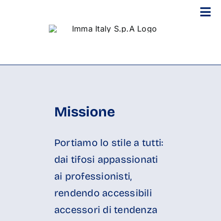
Skip
Tog
to
Nav
content
Home
Brand
Official Store
Missione
Collection
Company
Portiamo lo stile a tutti:
dai tifosi appassionati
News
ai professionisti,
Contact
rendendo accessibili
accessori di tendenza